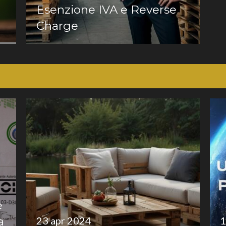
Esenzione IVA e Reverse
Charge
e
a
23 apr 2024
1