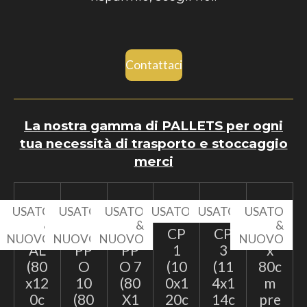
Contattaci
La nostra gamma di PALLETS per ogni
tua necessità di trasporto e stoccaggio
merci
USATO
USATO
USATO
USATO
USATO
USATO
&
&
&
&
EP
TA
TA
CP
CP
60
NUOVO
NUOVO
NUOVO
NUOVO
AL
PP
PP
1
3
x
(80
O
O 7
(10
(11
80c
x12
10
(80
0x1
4x1
m
0c
(80
X1
20c
14c
pre