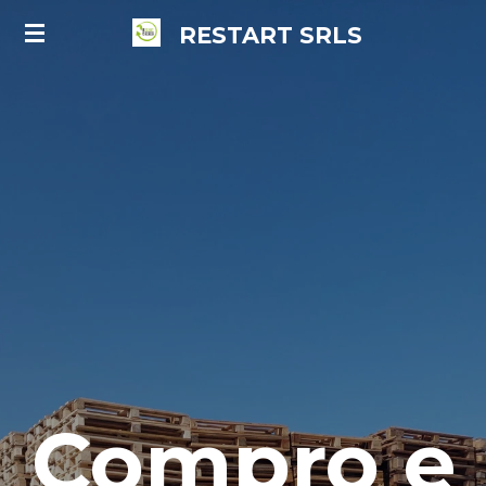
Vai
RESTART
SRLS
al
contenuto
principale
Compro e