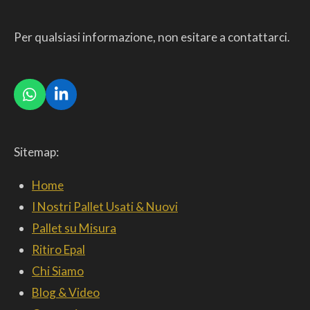
Per qualsiasi informazione, non esitare a contattarci.
W
L
h
i
a
n
t
k
Sitemap:
s
e
A
d
p
I
Home
p
n
I Nostri Pallet Usati & Nuovi
Pallet su Misura
Ritiro Epal
Chi Siamo
Blog & Video