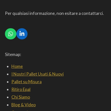
Per qualsiasi informazione, non esitare a contattarci.
W
L
h
i
a
n
t
k
Sitemap:
s
e
A
d
p
I
Home
p
n
I Nostri Pallet Usati & Nuovi
Pallet su Misura
Ritiro Epal
Chi Siamo
Blog & Video