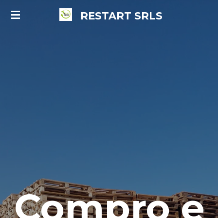
Vai
RESTART
SRLS
al
contenuto
principale
Compro e