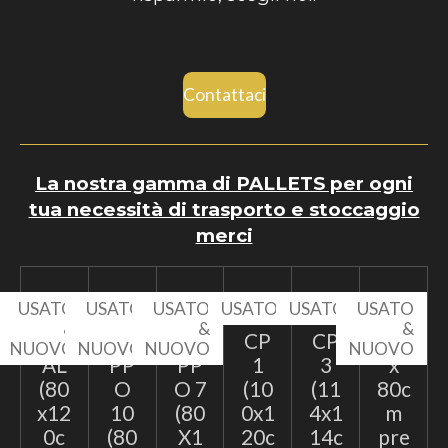
Contattaci
La nostra gamma di PALLETS per ogni
tua necessità di trasporto e stoccaggio
merci
USATO
USATO
USATO
USATO
USATO
USATO
&
&
&
&
EP
TA
TA
CP
CP
60
NUOVO
NUOVO
NUOVO
NUOVO
AL
PP
PP
1
3
x
(80
O
O 7
(10
(11
80c
x12
10
(80
0x1
4x1
m
0c
(80
X1
20c
14c
pre