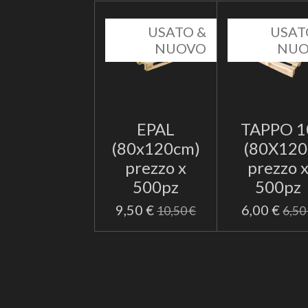
USATO &
USAT
NUOVO
NU
EPAL
TAPPO 1
(80x120cm)
(80X120
prezzo x
prezzo 
500pz
500pz
9,50 €
6,00 €
10,50 €
6,50