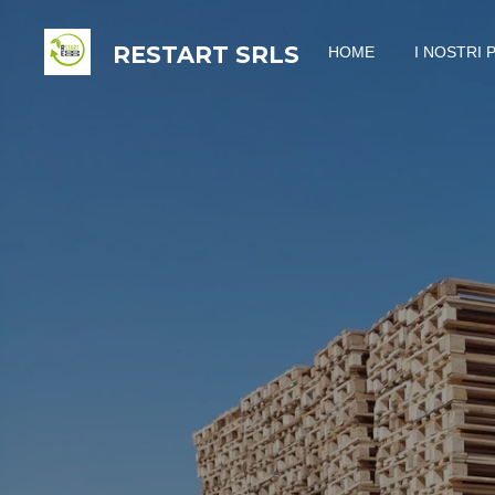
Vai
RESTART
SRLS
HOME
I NOSTRI 
al
contenuto
principale