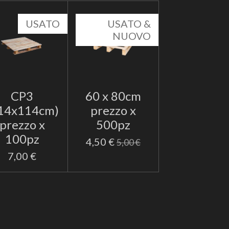
USATO
USATO &
NUOVO
CP3
60 x 80cm
14x114cm)
prezzo x
prezzo x
500pz
100pz
4,50 €
5,00 €
7,00 €