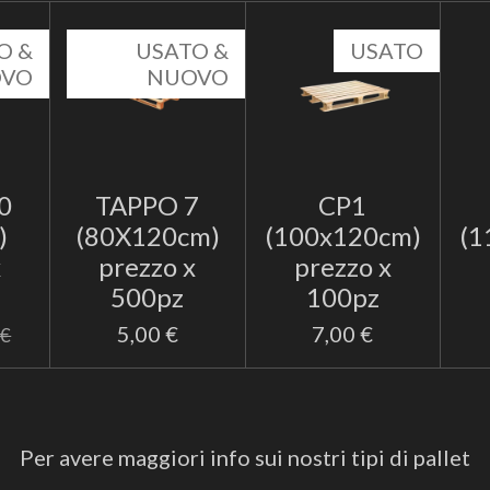
O &
USATO &
USATO
OVO
NUOVO
0
TAPPO 7
CP1
)
(80X120cm)
(100x120cm)
(1
x
prezzo x
prezzo x
500pz
100pz
5,00 €
7,00 €
 €
Per avere maggiori info sui nostri tipi di pallet