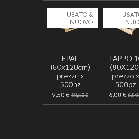
USATO &
USAT
NUOVO
NU
EPAL
TAPPO 1
(80x120cm)
(80X120
prezzo x
prezzo 
500pz
500pz
9,50 €
6,00 €
10,50 €
6,50