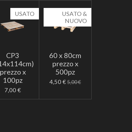
USATO
USATO &
NUOVO
CP3
60 x 80cm
14x114cm)
prezzo x
prezzo x
500pz
100pz
4,50 €
5,00 €
7,00 €