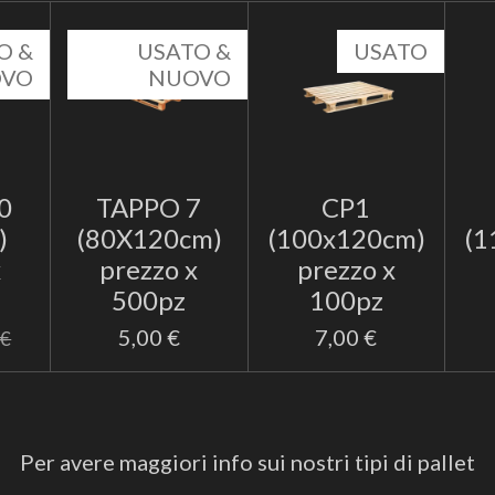
O &
USATO &
USATO
OVO
NUOVO
0
TAPPO 7
CP1
)
(80X120cm)
(100x120cm)
(1
x
prezzo x
prezzo x
500pz
100pz
5,00 €
7,00 €
 €
Per avere maggiori info sui nostri tipi di pallet