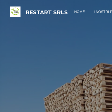
Vai
RESTART
SRLS
HOME
I NOSTRI 
al
contenuto
principale