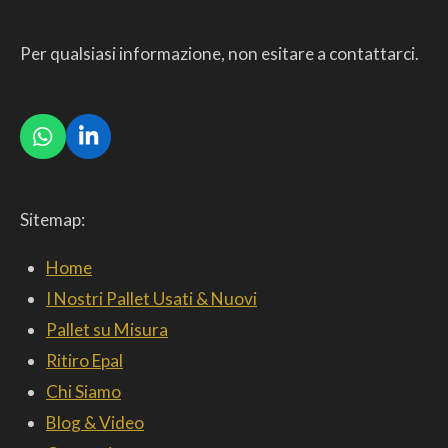
Per qualsiasi informazione, non esitare a contattarci.
W
L
h
i
a
n
t
k
Sitemap:
s
e
A
d
p
I
Home
p
n
I Nostri Pallet Usati & Nuovi
Pallet su Misura
Ritiro Epal
Chi Siamo
Blog & Video