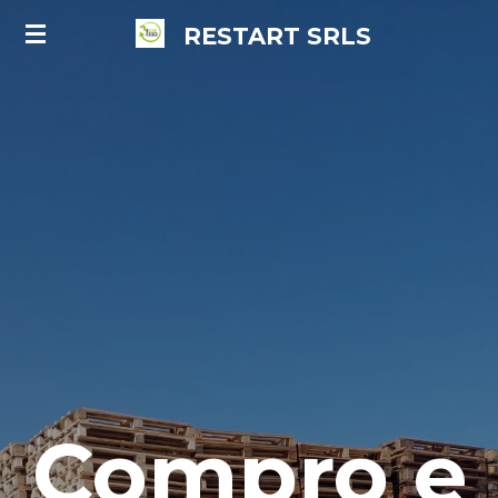
Vai
RESTART
SRLS
al
contenuto
principale
Compro e