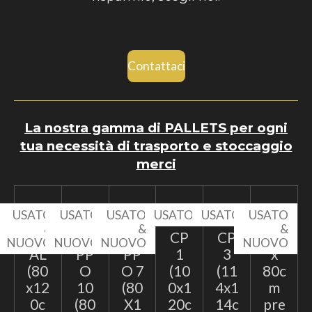
Contattaci
La nostra gamma di PALLETS per ogni
tua necessità di trasporto e stoccaggio
merci
USATO
USATO
USATO
USATO
USATO
USATO
&
&
&
&
EP
TA
TA
CP
CP
60
NUOVO
NUOVO
NUOVO
NUOVO
AL
PP
PP
1
3
x
(80
O
O 7
(10
(11
80c
x12
10
(80
0x1
4x1
m
0c
(80
X1
20c
14c
pre