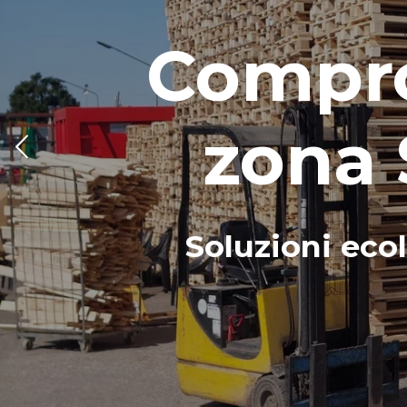
Compro
zona 
Soluzioni ecol