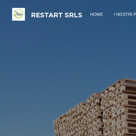
Vai
RESTART
SRLS
HOME
I NOSTRI 
al
contenuto
principale