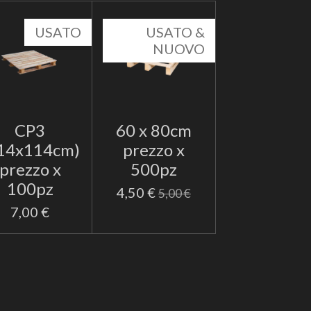
USATO
USATO &
NUOVO
CP3
60 x 80cm
14x114cm)
prezzo x
prezzo x
500pz
100pz
4,50 €
5,00 €
7,00 €