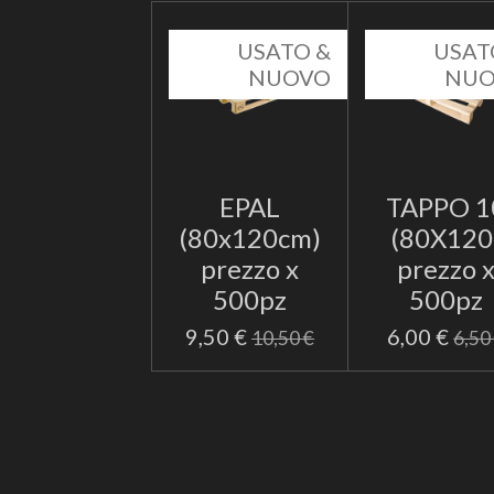
USATO &
USAT
NUOVO
NU
EPAL
TAPPO 1
(80x120cm)
(80X120
prezzo x
prezzo 
500pz
500pz
9,50 €
6,00 €
10,50 €
6,50