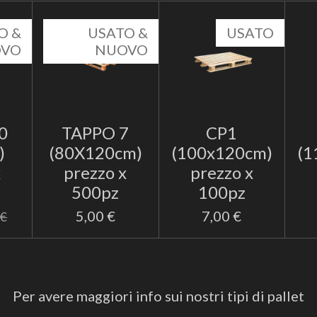
O &
USATO &
USATO
OVO
NUOVO
0
TAPPO 7
CP1
)
(80X120cm)
(100x120cm)
(1
x
prezzo x
prezzo x
500pz
100pz
5,00 €
7,00 €
 €
Per avere maggiori info sui nostri tipi di pallet