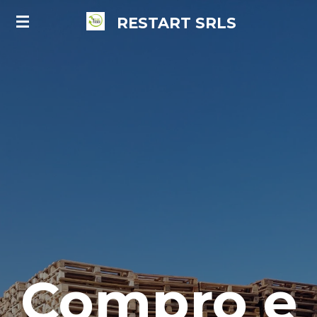
Vai
RESTART
SRLS
al
contenuto
principale
Compro e