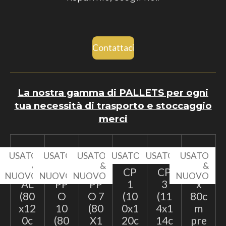
Contattaci
La nostra gamma di PALLETS per ogni
tua necessità di trasporto e stoccaggio
merci
USATO
USATO
USATO
USATO
USATO
USATO
&
&
&
&
EP
TA
TA
CP
CP
60
NUOVO
NUOVO
NUOVO
NUOVO
AL
PP
PP
1
3
x
(80
O
O 7
(10
(11
80c
x12
10
(80
0x1
4x1
m
0c
(80
X1
20c
14c
pre