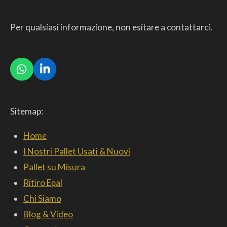
Per qualsiasi informazione, non esitare a contattarci.
W
L
h
i
a
n
t
k
Sitemap:
s
e
A
d
p
I
Home
p
n
I Nostri Pallet Usati & Nuovi
Pallet su Misura
Ritiro Epal
Chi Siamo
Blog & Video