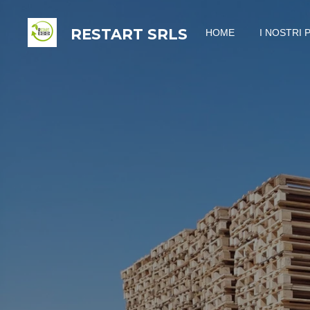
Vai
RESTART
SRLS
HOME
I NOSTRI 
al
contenuto
principale