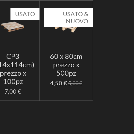
USATO
USATO &
NUOVO
CP3
60 x 80cm
14x114cm)
prezzo x
prezzo x
500pz
100pz
4,50 €
5,00 €
7,00 €