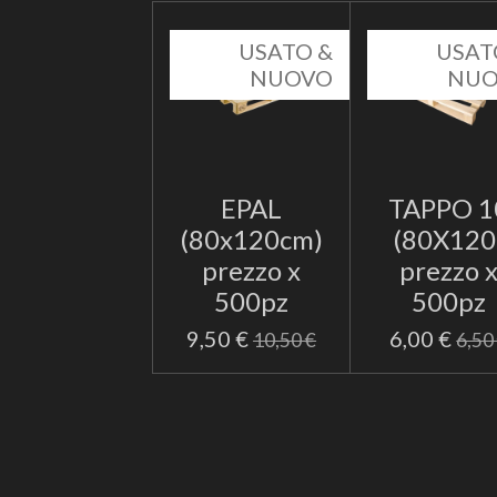
USATO &
USAT
NUOVO
NU
EPAL
TAPPO 1
(80x120cm)
(80X120
prezzo x
prezzo 
500pz
500pz
9,50 €
6,00 €
10,50 €
6,50