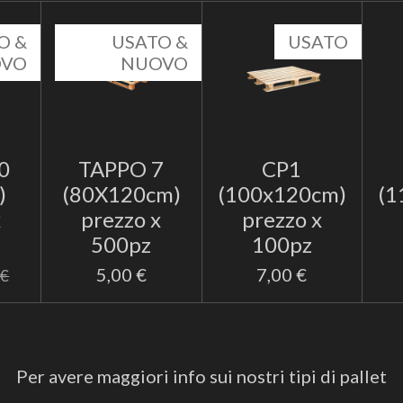
O &
USATO &
USATO
OVO
NUOVO
0
TAPPO 7
CP1
)
(80X120cm)
(100x120cm)
(1
x
prezzo x
prezzo x
500pz
100pz
5,00 €
7,00 €
 €
Per avere maggiori info sui nostri tipi di pallet