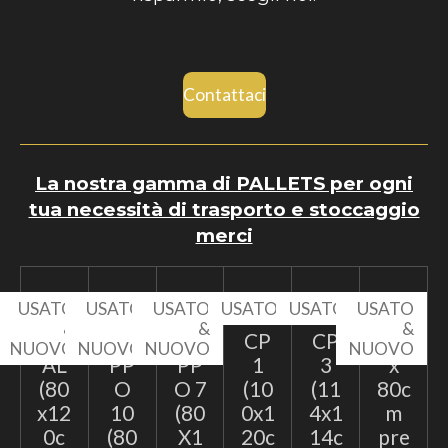
Contattaci
La nostra gamma di PALLETS per ogni
tua necessità di trasporto e stoccaggio
merci
USATO
USATO
USATO
USATO
USATO
USATO
&
&
&
&
EP
TA
TA
CP
CP
60
NUOVO
NUOVO
NUOVO
NUOVO
AL
PP
PP
1
3
x
(80
O
O 7
(10
(11
80c
x12
10
(80
0x1
4x1
m
0c
(80
X1
20c
14c
pre