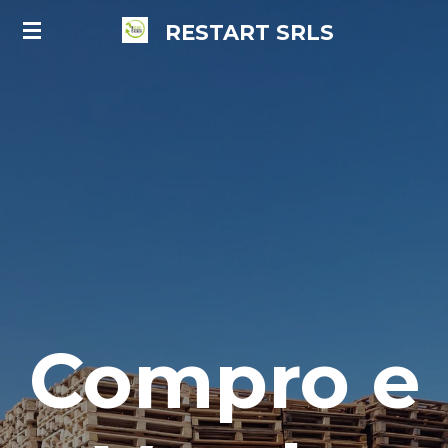
Vai
RESTART
SRLS
al
contenuto
principale
Compro e