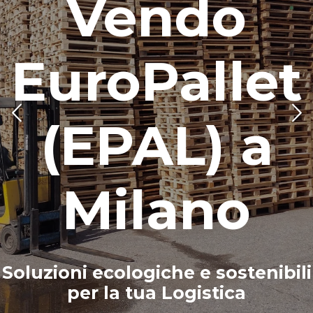
Vendo
uroPallet
E
(EPAL) a
Milano
ioni ecologiche e sostenibili
Soluz
per la tua Logistica