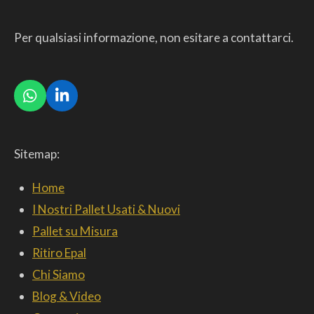
Per qualsiasi informazione, non esitare a contattarci.
W
L
h
i
a
n
t
k
Sitemap:
s
e
A
d
p
I
Home
p
n
I Nostri Pallet Usati & Nuovi
Pallet su Misura
Ritiro Epal
Chi Siamo
Blog & Video