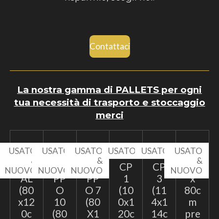
Contattaci
La nostra gamma di PALLETS per ogni
tua necessità di trasporto e stoccaggio
merci
USATO
USATO
USATO
USATO
USATO
USATO
&
&
&
&
EP
TA
TA
CP
CP
60
NUOVO
NUOVO
NUOVO
NUOVO
AL
PP
PP
1
3
x
(80
O
O 7
(10
(11
80c
x12
10
(80
0x1
4x1
m
0c
(80
X1
20c
14c
pre