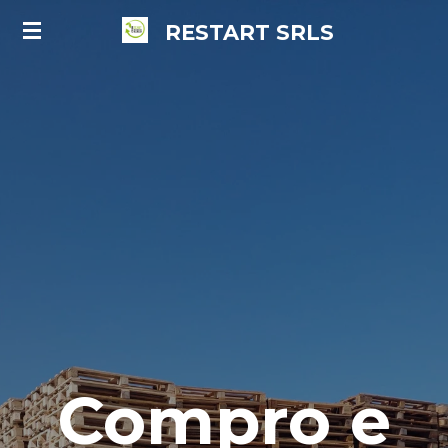
Vai
RESTART
SRLS
al
contenuto
principale
Compro e