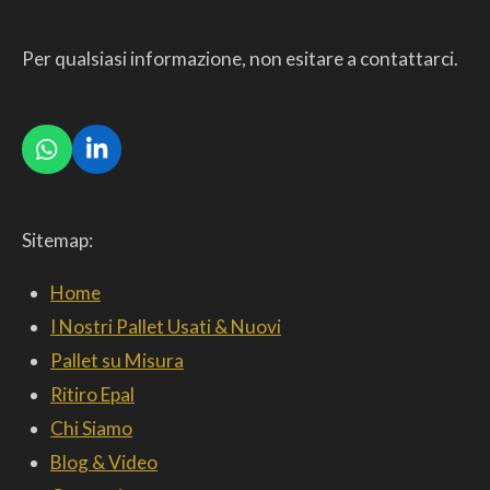
Per qualsiasi informazione, non esitare a contattarci.
W
L
h
i
a
n
t
k
Sitemap:
s
e
A
d
p
I
Home
p
n
I Nostri Pallet Usati & Nuovi
Pallet su Misura
Ritiro Epal
Chi Siamo
Blog & Video