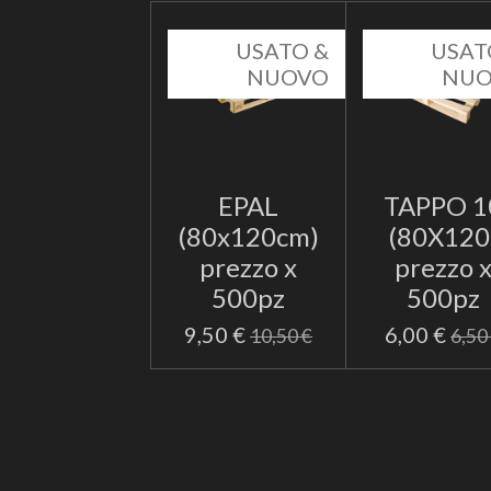
USATO &
USAT
NUOVO
NU
EPAL
TAPPO 1
(80x120cm)
(80X120
prezzo x
prezzo 
500pz
500pz
9,50 €
6,00 €
10,50 €
6,50