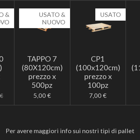
O &
USATO &
USATO
OVO
NUOVO
0
TAPPO 7
CP1
)
(80X120cm)
(100x120cm)
(1
x
prezzo x
prezzo x
500pz
100pz
5,00 €
7,00 €
 €
Per avere maggiori info sui nostri tipi di pallet