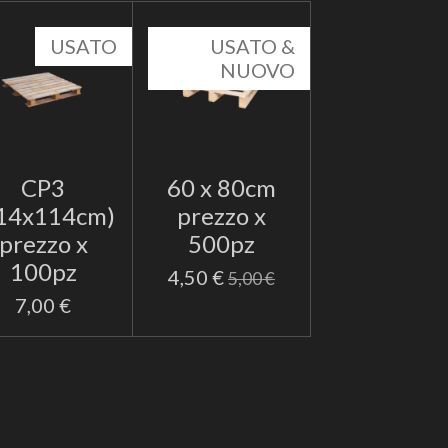
USATO
USATO &
NUOVO
CP3
60 x 80cm
14x114cm)
prezzo x
prezzo x
500pz
100pz
4,50 €
5,00 €
7,00 €