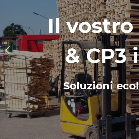
Il vostro
& CP3 
Soluzioni ecol