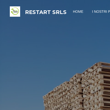
Vai
RESTART
SRLS
HOME
I NOSTRI 
al
contenuto
principale