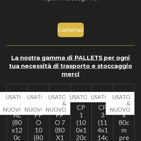
Contattaci
La nostra gamma di PALLETS per ogni
tua necessità di trasporto e stoccaggio
merci
USATO
USATO
USATO
USATO
USATO
USATO
&
&
&
&
EP
TA
TA
CP
CP
60
NUOVO
NUOVO
NUOVO
NUOVO
AL
PP
PP
1
3
x
(80
O
O 7
(10
(11
80c
x12
10
(80
0x1
4x1
m
0c
(80
X1
20c
14c
pre