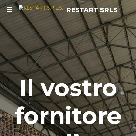
Vai
RESTART
SRLS
al
contenuto
principale
Il vostro
fornitore