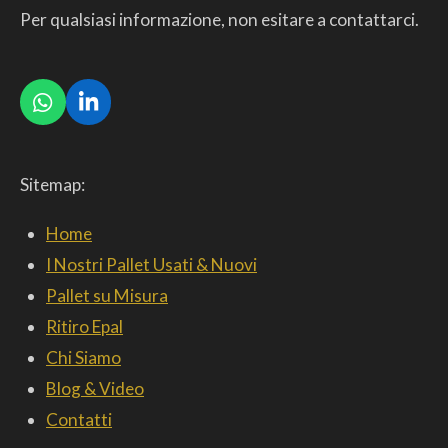
Per qualsiasi informazione, non esitare a contattarci.
W
L
h
i
a
n
t
k
Sitemap:
s
e
A
d
p
I
Home
p
n
I Nostri Pallet Usati & Nuovi
Pallet su Misura
Ritiro Epal
Chi Siamo
Blog & Video
Contatti