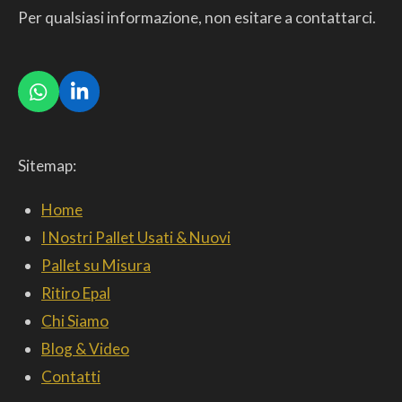
Per qualsiasi informazione, non esitare a contattarci.
W
L
h
i
a
n
t
k
Sitemap:
s
e
A
d
p
I
Home
p
n
I Nostri Pallet Usati & Nuovi
Pallet su Misura
Ritiro Epal
Chi Siamo
Blog & Video
Contatti