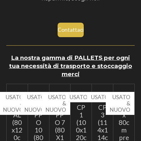
Contattaci
La nostra gamma di PALLETS per ogni
tua necessità di trasporto e stoccaggio
merci
USATO
USATO
USATO
USATO
USATO
USATO
&
&
&
&
EP
TA
TA
CP
CP
60
NUOVO
NUOVO
NUOVO
NUOVO
AL
PP
PP
1
3
x
(80
O
O 7
(10
(11
80c
x12
10
(80
0x1
4x1
m
0c
(80
X1
20c
14c
pre