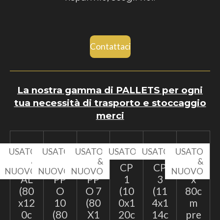
Contattaci
La nostra gamma di PALLETS per ogni
tua necessità di trasporto e stoccaggio
merci
USATO
USATO
USATO
USATO
USATO
USATO
&
&
&
&
EP
TA
TA
CP
CP
60
NUOVO
NUOVO
NUOVO
NUOVO
AL
PP
PP
1
3
x
(80
O
O 7
(10
(11
80c
x12
10
(80
0x1
4x1
m
0c
(80
X1
20c
14c
pre