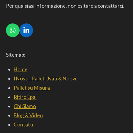
Per qualsiasi informazione, non esitare a contattarci.
W
L
h
i
a
n
t
k
Sitemap:
s
e
A
d
p
I
Home
p
n
I Nostri Pallet Usati & Nuovi
Pallet su Misura
Ritiro Epal
Chi Siamo
Blog & Video
Contatti