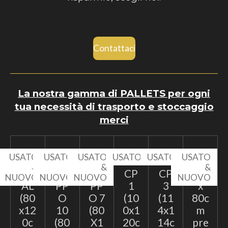
Contattaci
La nostra gamma di PALLETS per ogni
tua necessità di trasporto e stoccaggio
merci
USATO
USATO
USATO
USATO
USATO
USATO
&
&
&
&
EP
TA
TA
CP
CP
60
NUOVO
NUOVO
NUOVO
NUOVO
AL
PP
PP
1
3
x
(80
O
O 7
(10
(11
80c
x12
10
(80
0x1
4x1
m
0c
(80
X1
20c
14c
pre