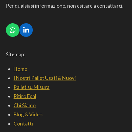
Per qualsiasi informazione, non esitare a contattarci.
W
L
h
i
a
n
t
k
Sitemap:
s
e
A
d
p
I
Home
p
n
I Nostri Pallet Usati & Nuovi
Pallet su Misura
Ritiro Epal
Chi Siamo
Blog & Video
Contatti