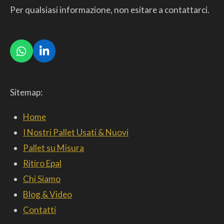
Per qualsiasi informazione, non esitare a contattarci.
W
L
h
i
a
n
t
k
Sitemap:
s
e
A
d
p
I
Home
p
n
I Nostri Pallet Usati & Nuovi
Pallet su Misura
Ritiro Epal
Chi Siamo
Blog & Video
Contatti