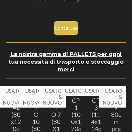
Contattaci
La nostra gamma di PALLETS per ogni
tua necessità di trasporto e stoccaggio
merci
USATO
USATO
USATO
USATO
USATO
USATO
&
&
&
&
EP
TA
TA
CP
CP
60
NUOVO
NUOVO
NUOVO
NUOVO
AL
PP
PP
1
3
x
(80
O
O 7
(10
(11
80c
x12
10
(80
0x1
4x1
m
0c
(80
X1
20c
14c
pre