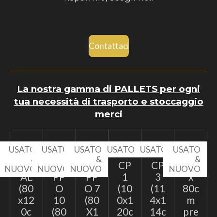
Contattaci
La nostra gamma di PALLETS per ogni
tua necessità di trasporto e stoccaggio
merci
USATO
USATO
USATO
USATO
USATO
USATO
&
&
&
&
EP
TA
TA
CP
CP
60
NUOVO
NUOVO
NUOVO
NUOVO
AL
PP
PP
1
3
x
(80
O
O 7
(10
(11
80c
x12
10
(80
0x1
4x1
m
0c
(80
X1
20c
14c
pre