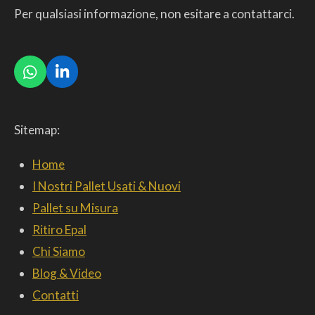
Per qualsiasi informazione, non esitare a contattarci.
W
L
h
i
a
n
t
k
Sitemap:
s
e
A
d
p
I
Home
p
n
I Nostri Pallet Usati & Nuovi
Pallet su Misura
Ritiro Epal
Chi Siamo
Blog & Video
Contatti