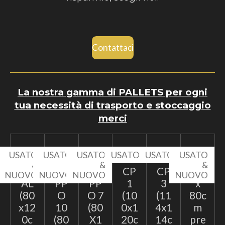
Contattaci
La nostra gamma di PALLETS per ogni
tua necessità di trasporto e stoccaggio
merci
USATO
USATO
USATO
USATO
USATO
USATO
&
&
&
&
EP
TA
TA
CP
CP
60
NUOVO
NUOVO
NUOVO
NUOVO
AL
PP
PP
1
3
x
(80
O
O 7
(10
(11
80c
x12
10
(80
0x1
4x1
m
0c
(80
X1
20c
14c
pre