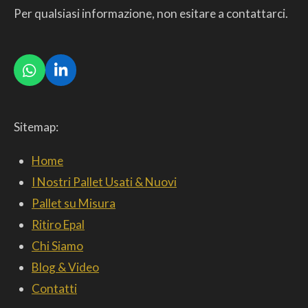
Per qualsiasi informazione, non esitare a contattarci.
W
L
h
i
a
n
t
k
Sitemap:
s
e
A
d
p
I
Home
p
n
I Nostri Pallet Usati & Nuovi
Pallet su Misura
Ritiro Epal
Chi Siamo
Blog & Video
Contatti