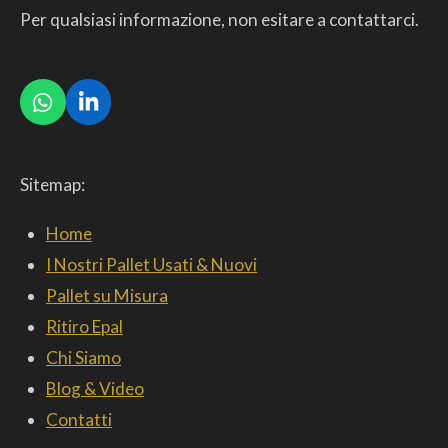
Per qualsiasi informazione, non esitare a contattarci.
W
L
h
i
a
n
t
k
Sitemap:
s
e
A
d
p
I
Home
p
n
I Nostri Pallet Usati & Nuovi
Pallet su Misura
Ritiro Epal
Chi Siamo
Blog & Video
Contatti