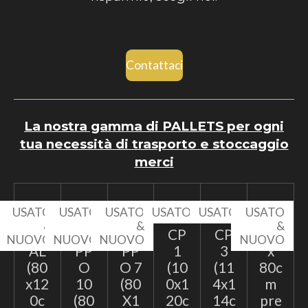
Contattaci
La nostra gamma di PALLETS per ogni
tua necessità di trasporto e stoccaggio
merci
USATO
USATO
USATO
USATO
USATO
USATO
&
&
&
&
EP
TA
TA
CP
CP
60
NUOVO
NUOVO
NUOVO
NUOVO
AL
PP
PP
1
3
x
(80
O
O 7
(10
(11
80c
x12
10
(80
0x1
4x1
m
0c
(80
X1
20c
14c
pre