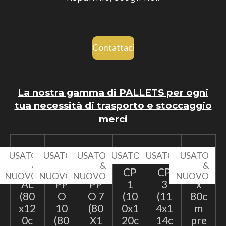
Contattaci
La nostra gamma di PALLETS per ogni
tua necessità di trasporto e stoccaggio
merci
USATO
USATO
USATO
USATO
USATO
USATO
&
&
&
&
EP
TA
TA
CP
CP
60
NUOVO
NUOVO
NUOVO
NUOVO
AL
PP
PP
1
3
x
(80
O
O 7
(10
(11
80c
x12
10
(80
0x1
4x1
m
0c
(80
X1
20c
14c
pre