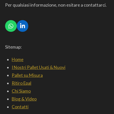
Per qualsiasi informazione, non esitare a contattarci.
W
L
h
i
a
n
t
k
Sitemap:
s
e
A
d
p
I
Home
p
n
I Nostri Pallet Usati & Nuovi
Pallet su Misura
Ritiro Epal
Chi Siamo
Blog & Video
Contatti