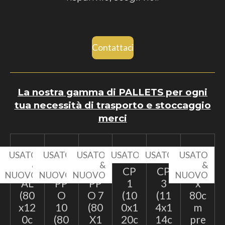
Contattaci
La nostra gamma di PALLETS per ogni
tua necessità di trasporto e stoccaggio
merci
USATO
USATO
USATO
USATO
USATO
USATO
&
&
&
&
EP
TA
TA
CP
CP
60
NUOVO
NUOVO
NUOVO
NUOVO
AL
PP
PP
1
3
x
(80
O
O 7
(10
(11
80c
x12
10
(80
0x1
4x1
m
0c
(80
X1
20c
14c
pre