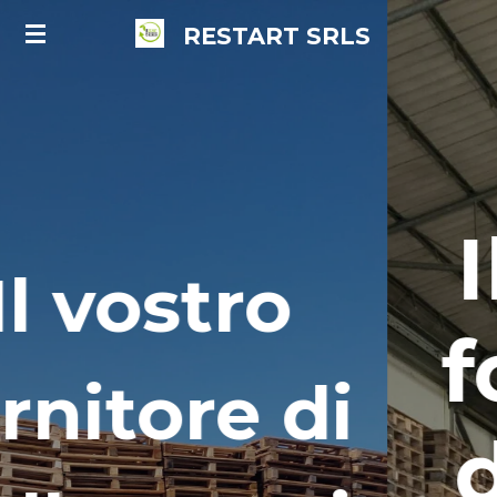
Vai
RESTART
SRLS
al
contenuto
principale
Il vostro
fornitore
di pallet