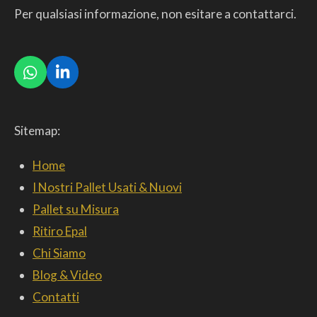
Per qualsiasi informazione, non esitare a contattarci.
W
L
h
i
a
n
t
k
Sitemap:
s
e
A
d
p
I
Home
p
n
I Nostri Pallet Usati & Nuovi
Pallet su Misura
Ritiro Epal
Chi Siamo
Blog & Video
Contatti