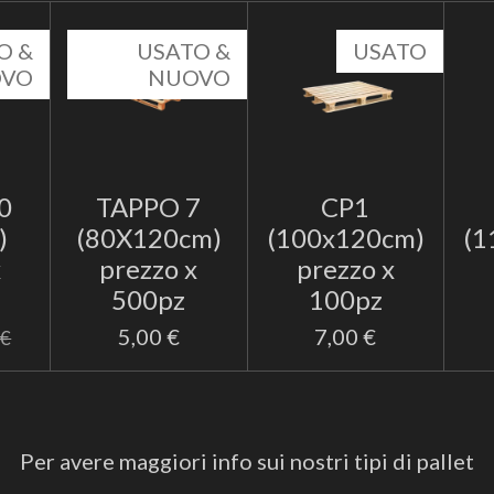
O &
USATO &
USATO
OVO
NUOVO
0
TAPPO 7
CP1
)
(80X120cm)
(100x120cm)
(1
x
prezzo x
prezzo x
500pz
100pz
5,00 €
7,00 €
 €
Per avere maggiori info sui nostri tipi di pallet