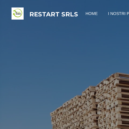
Vai
RESTART
SRLS
HOME
I NOSTRI 
al
contenuto
principale