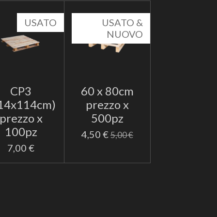
USATO
USATO &
NUOVO
CP3
60 x 80cm
14x114cm)
prezzo x
prezzo x
500pz
100pz
4,50 €
5,00 €
7,00 €