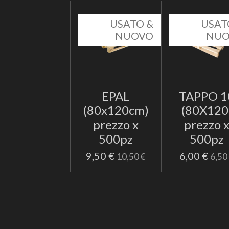
USATO &
USAT
NUOVO
NU
EPAL
TAPPO 1
(80x120cm)
(80X120
prezzo x
prezzo 
500pz
500pz
9,50 €
6,00 €
10,50 €
6,50