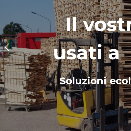
Il vost
usati
a 
Soluzioni ecol