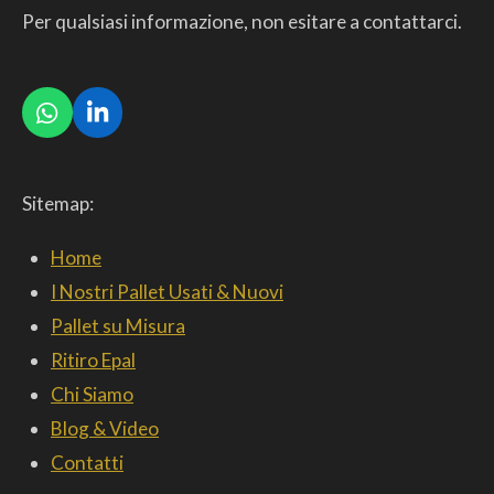
Per qualsiasi informazione, non esitare a contattarci.
W
L
h
i
a
n
t
k
Sitemap:
s
e
A
d
p
I
Home
p
n
I Nostri Pallet Usati & Nuovi
Pallet su Misura
Ritiro Epal
Chi Siamo
Blog & Video
Contatti