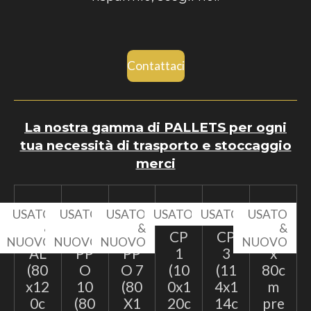
Contattaci
La nostra gamma di PALLETS per ogni
tua necessità di trasporto e stoccaggio
merci
USATO
USATO
USATO
USATO
USATO
USATO
&
&
&
&
EP
TA
TA
CP
CP
60
NUOVO
NUOVO
NUOVO
NUOVO
AL
PP
PP
1
3
x
(80
O
O 7
(10
(11
80c
x12
10
(80
0x1
4x1
m
0c
(80
X1
20c
14c
pre