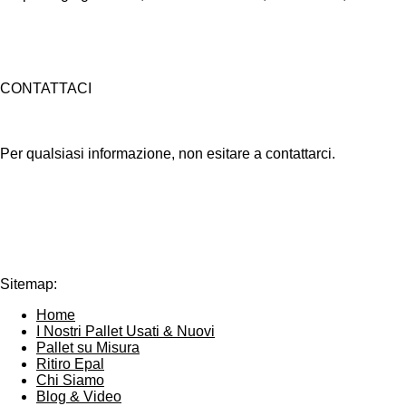
CONTATTACI
Per qualsiasi informazione, non esitare a contattarci.
W
L
h
i
a
n
t
k
Sitemap:
s
e
A
d
Home
p
I
I Nostri Pallet Usati & Nuovi
p
n
Pallet su Misura
Ritiro Epal
Chi Siamo
Blog & Video