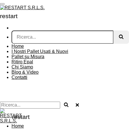
Vai
al
restart
srls
contenuto
principale
Home
I Nostri Pallet Usati & Nuovi
Pallet su Misura
Ritiro Epal
Chi Siamo
Blog & Video
Contatti
restart
srls
Home