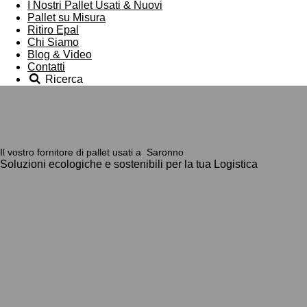
I Nostri Pallet Usati & Nuovi
Pallet su Misura
Ritiro Epal
Chi Siamo
Blog & Video
Contatti
Ricerca
Il vostro fornitore di pallet usati
a Saronno
Soluzioni ecologiche e sostenibili per la tua Logistica