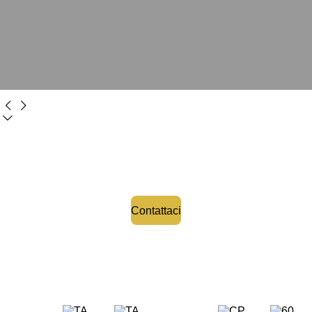
I nostri pallet usati sono il cuore verde della tua logistica!
Scegli la sostenibilità e il risparmio, scegli noi.
Contattaci
La nostra gamma di PALLETS per ogni tua necessità di
trasporto e stoccaggio merci