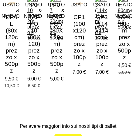
USATO
USATO
USATO
USATO
USATO
USATO
&
&
&
&
NUOVO
NUOVO
NUOVO
NUOVO
EPA
TAP
TAP
CP1
CP3
60 x
L
PO
PO 7
(100
(114
80c
(80x
10
(80X
x120
x114
m
120c
(80X
120c
cm)
cm)
prez
m)
120)
m)
prez
prez
zo x
prez
prez
prez
zo x
zo x
500p
zo x
zo x
zo x
100p
100p
z
500p
500p
500p
z
z
4,50 €
z
z
z
7,00 €
7,00 €
5,00 €
9,50 €
6,00 €
5,00 €
10,50 €
6,50 €
Per avere maggiori info sui nostri tipi di pallet