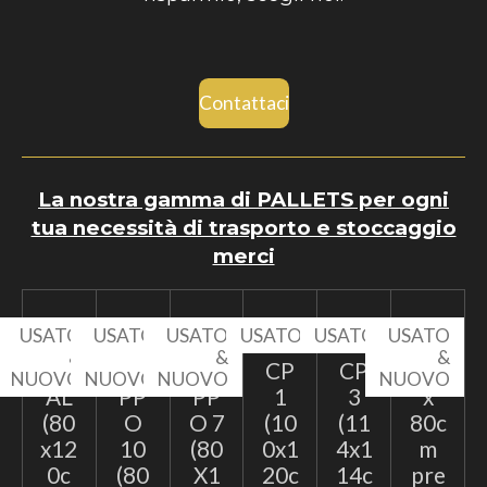
Contattaci
La nostra gamma di PALLETS per ogni
tua necessità di trasporto e stoccaggio
merci
USATO
USATO
USATO
USATO
USATO
USATO
&
&
&
&
EP
TA
TA
CP
CP
60
NUOVO
NUOVO
NUOVO
NUOVO
AL
PP
PP
1
3
x
(80
O
O 7
(10
(11
80c
x12
10
(80
0x1
4x1
m
0c
(80
X1
20c
14c
pre