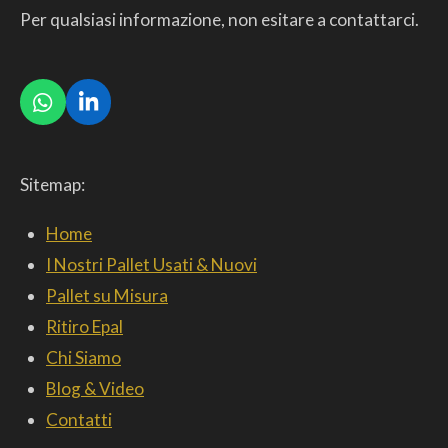
Per qualsiasi informazione, non esitare a contattarci.
W
L
h
i
a
n
t
k
Sitemap:
s
e
A
d
p
I
Home
p
n
I Nostri Pallet Usati & Nuovi
Pallet su Misura
Ritiro Epal
Chi Siamo
Blog & Video
Contatti